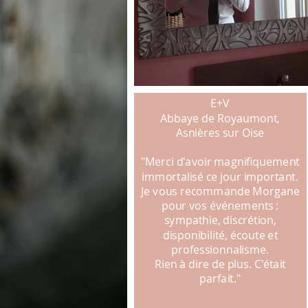
E+V
Abbaye de Royaumont,
Asnières sur Oise
"Merci d'avoir magnifiquement
immortalisé ce jour important.
Je vous recommande Morgane
pour vos événements :
sympathie, discrétion,
disponibilité, écoute et
professionnalisme.
Rien à dire de plus. C'était
parfait."